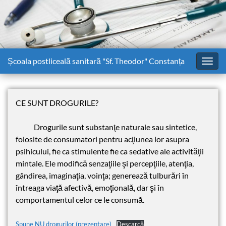
Școala postliceală sanitară "Sf. Theodor" Constanța
Toggl
navig
CE SUNT DROGURILE?
Drogurile sunt substanţe naturale sau sintetice,
folosite de consumatori pentru acţiunea lor asupra
psihicului, fie ca stimulente fie ca sedative ale activităţii
mintale. Ele modifică senzaţiile şi percepţiile, atenţia,
gândirea, imaginaţia, voinţa; generează tulburări în
întreaga viaţă afectivă, emoţională, dar şi în
comportamentul celor ce le consumă.
Spune NU drogurilor (prezentare)
Descarcă